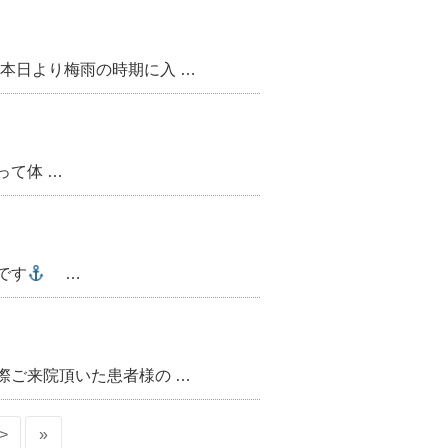
本日より梅雨の時期に入 …
って体 …
です
…
際ご来院頂いた患者様の …
>
»