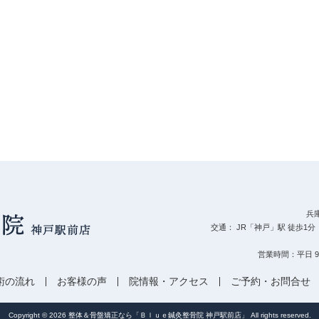
兵
交通： JR「神戸」駅 徒歩1
営業時間：平日 9:00
術の流れ
お客様の声
院情報・アクセス
ご予約・お問合せ
Copyright © 2026
整体＆骨盤矯正なら「Ｂｌｕｅ鍼灸整骨院 神戸駅前店」
All rights reserved.