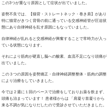
この3つが重なり原因として症状が出ていました。
姿勢不良では、【猫背・ストレートネック・巻き肩】があり
特に猫背がきつく背骨の前に通っている交感神経管が圧迫状
態にあり自律神経を乱す原因にもなっていました。
自律神経が乱れると交感神経が興奮することで常時力が入っ
ている状態になります。
それにより筋肉が硬直し脳への酸素、血流不足になり頭痛が
出ていました。
この３つの原因を姿勢矯正・自律神経調整整体・筋肉の調整
により治療をしていきました。
今では２週に１回のペースで治療をしておりお薬を飲まず、
頭痛も治まっています！ 患者様からは 「肩凝り首凝りから
来る不調が気になりだしたので受診させていただきました。